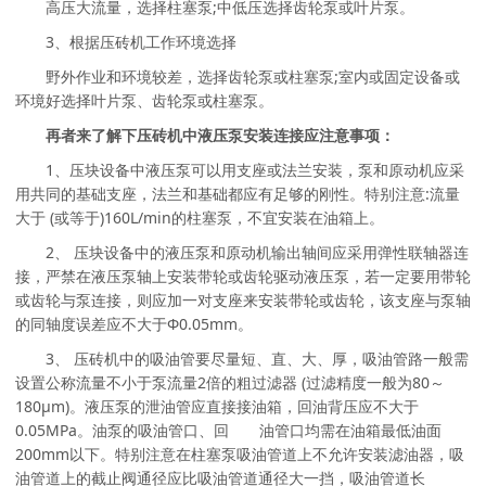
高压大流量，选择柱塞泵;中低压选择齿轮泵或叶片泵。
3、根据压砖机工作环境选择
野外作业和环境较差，选择齿轮泵或柱塞泵;室内或固定设备或
环境好选择叶片泵、齿轮泵或柱塞泵。
再者来了解下压砖机中液压泵安装连接应注意事项：
1、压块设备中液压泵可以用支座或法兰安装，泵和原动机应采
用共同的基础支座，法兰和基础都应有足够的刚性。特别注意:流量
大于 (或等于)160L/min的柱塞泵，不宜安装在油箱上。
2、 压块设备中的液压泵和原动机输出轴间应采用弹性联轴器连
接，严禁在液压泵轴上安装带轮或齿轮驱动液压泵，若一定要用带轮
或齿轮与泵连接，则应加一对支座来安装带轮或齿轮，该支座与泵轴
的同轴度误差应不大于Φ0.05mm。
3、 压砖机中的吸油管要尽量短、直、大、厚，吸油管路一般需
设置公称流量不小于泵流量2倍的粗过滤器 (过滤精度一般为80～
180μm)。液压泵的泄油管应直接接油箱，回油背压应不大于
0.05MPa。油泵的吸油管口、回 油管口均需在油箱最低油面
200mm以下。特别注意在柱塞泵吸油管道上不允许安装滤油器，吸
油管道上的截止阀通径应比吸油管道通径大一挡，吸油管道长