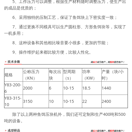
5、工作压力可以调整，根据生产材料随时调整压力，使生产出
的成品是优质的；
6、采用独特的压制工艺，保证了鱼饵块上下密实度一致；
7、通过更换不同模具可以生产圆柱形、方形鱼饵块等，实现了
一机多用；
8、这种设备和其他相比噪音要小很多，更加的节能；
9、操作维护起来都比较方便，比较人性化。
公称压力
每次出
型周期
功率
产量（块/小
规格
（KN）
块
（s）
（KW）
时）
Y83-200-
2000
6
10-15
18.5
1440
6
Y83-315-
3150
10
10-15
22
2400
10
除了以上两种鱼饵压块机外，我们还可定制和生产400吨和500
吨的设备。