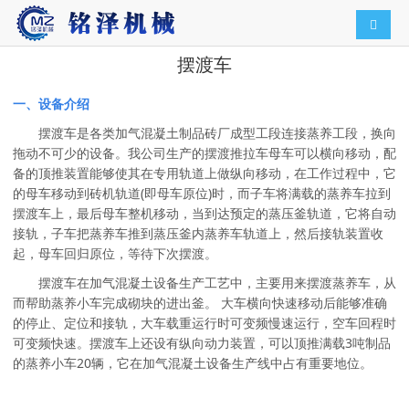
导航切
摆渡车
一、设备介绍
摆渡车是各类加气混凝土制品砖厂成型工段连接蒸养工段，换向
拖动不可少的设备。我公司生产的摆渡推拉车母车可以横向移动，配
备的顶推装置能够使其在专用轨道上做纵向移动，在工作过程中，它
的母车移动到砖机轨道(即母车原位)时，而子车将满载的蒸养车拉到
摆渡车上，最后母车整机移动，当到达预定的蒸压釜轨道，它将自动
接轨，子车把蒸养车推到蒸压釜内蒸养车轨道上，然后接轨装置收
起，母车回归原位，等待下次摆渡。
摆渡车在加气混凝土设备生产工艺中，主要用来摆渡蒸养车，从
而帮助蒸养小车完成砌块的进出釜。 大车横向快速移动后能够准确
的停止、定位和接轨，大车载重运行时可变频慢速运行，空车回程时
可变频快速。摆渡车上还设有纵向动力装置，可以顶推满载3吨制品
的蒸养小车20辆，它在加气混凝土设备生产线中占有重要地位。