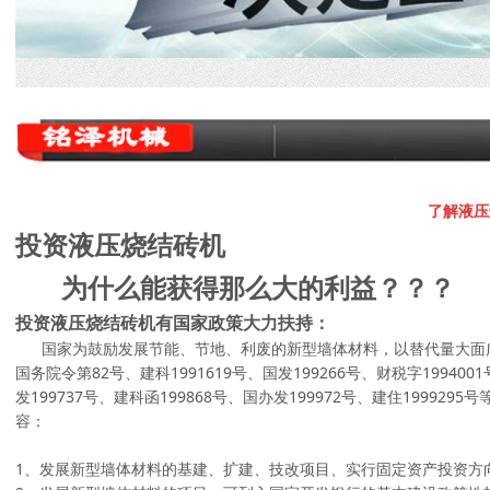
了解液压
投资液压烧结砖机
为什么能获得那么大的利益
？？？
投资液压烧结砖机有国家政策大力扶持
：
国家为鼓励发展节能、节地、利废的新型墙体材料，以替代量大面
国务院令第82号、建科1991619号、国发199266号、财税字1994001
发199737号、建科函199868号、国办发199972号、建住1999
容：
1、发展新型墙体材料的基建、扩建、技改项目、实行固定资产投资方