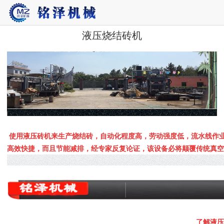
液压烧结砖机
使用液压砖机来生产烧结砖，自动化程度高，劳动强度低，流水线作
高效快捷，而且节能减排，经专家反复论证，该设备必将颠覆传统真
了解液压