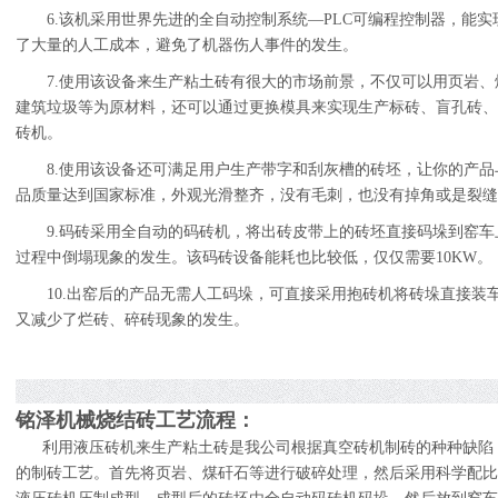
6.
该机采用世界先进的全自动控制系统—
PLC
可编程控制器，能实
了大量的人工成本，避免了机器伤人事件的发生。
7.
使用该设备来生产粘土砖有很大的市场前景，不仅可以用页岩、
建筑垃圾等为原材料，还可以通过更换模具来实现生产标砖、盲孔砖、
砖机。
8.
使用该设备还可满足用户生产带字和
刮灰槽
的砖坯，让你的产品
品质量达到国家标准，外观光滑整齐，没有毛刺，也没有掉角或是裂缝
9.
码砖采用全自动的码砖机，将出砖皮带上的砖坯直接码垛到窑车
过程中倒塌现象的发生。该码砖设备能耗也比较低，仅仅需要
10KW
。
10.
出窑后的产品无需人工码垛，可直接采用抱砖机将砖垛直接装
又减少了烂砖、碎砖现象的发生。
铭泽机械烧结砖工艺流程：
利用液压砖机来生产粘土砖是我公司根据真空砖机制砖的种种缺陷
的制砖工艺。首先将页岩、煤矸石等进行破碎处理，然后采用科学配比