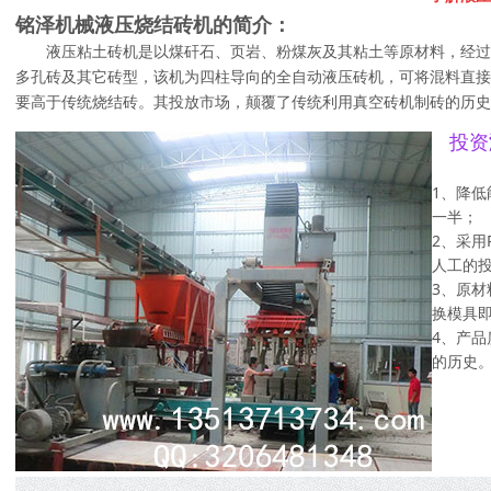
铭泽机械液压烧结砖机的简介：
液压粘土砖机是以煤矸石、页岩、粉煤灰及其粘土等原材料，经过
多孔砖及其它砖型，该机为四柱导向的全自动液压砖机，可将混料直接
要高于传统烧结砖。其投放市场，颠覆了传统利用真空砖机制砖的历史
投资
1、降
一半；
2、采用
人工的
3、原
换模具
4、产
的历史