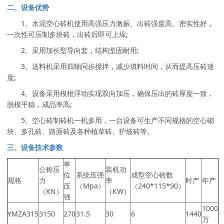
二、设备优势
1、水泥空心砖机使用高强压力激振、出砖强度高、密实性好，
一次性可压制多块砖，出砖后即可上垛;
2、采用加长型导向套，结构坚固耐用;
3、送料机采用四轴同步搅拌，减少填料时间，从而提高压砖速
度;
4、设备采用模框浮动实现双向加压，确保压出的砖厚度一致，
脱模平稳，成品率高;
5、空心砖制砖机一机多用，一台设备可生产不同规格的空心砌
块、多孔砖、路面砖及各种植草砖、护坡砖等。
三、设备技术参数
单
公称压
装机功
位
系统压强
成型空心砖数
规格
力
率
时产
年产
压
（Mpa）
（240*115*90）
（KN）
（KW）
强
1000
YMZA315
3150
270
31.5
30
6
1440
万