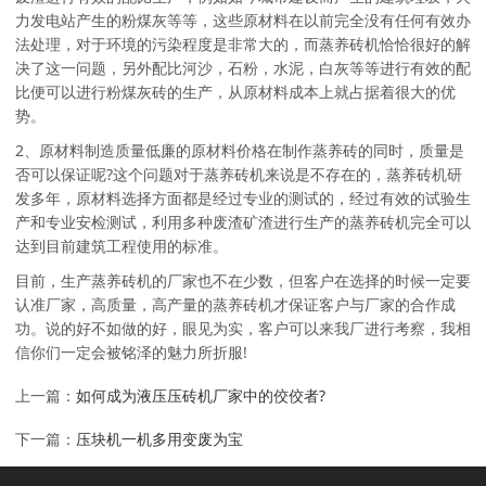
力发电站产生的粉煤灰等等，这些原材料在以前完全没有任何有效办
法处理，对于环境的污染程度是非常大的，而蒸养砖机恰恰很好的解
决了这一问题，另外配比河沙，石粉，水泥，白灰等等进行有效的配
比便可以进行粉煤灰砖的生产，从原材料成本上就占据着很大的优
势。
2、原材料制造质量低廉的原材料价格在制作蒸养砖的同时，质量是
否可以保证呢?这个问题对于蒸养砖机来说是不存在的，蒸养砖机研
发多年，原材料选择方面都是经过专业的测试的，经过有效的试验生
产和专业安检测试，利用多种废渣矿渣进行生产的蒸养砖机完全可以
达到目前建筑工程使用的标准。
目前，生产蒸养砖机的厂家也不在少数，但客户在选择的时候一定要
认准厂家，高质量，高产量的蒸养砖机才保证客户与厂家的合作成
功。说的好不如做的好，眼见为实，客户可以来我厂进行考察，我相
信你们一定会被铭泽的魅力所折服!
上一篇：
如何成为液压压砖机厂家中的佼佼者?
下一篇：
压块机一机多用变废为宝