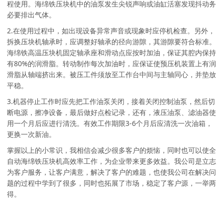
程使用。海绵铁压块机中的油泵发生尖锐声响或油缸活塞发现抖动务
必要排出气体。
2.在使用过程中，如出现设备异常声音或现象时应停机检查。另外，
拆换压块机轴承时，应调整好轴承的径向游隙，其游隙要符合标准。
海绵铁高温压块机固定轴承座和滑动点应按时加油，保证其腔内保持
有80%的润滑脂。转动制作每次加油时，应保证使预压机装置上有润
滑脂从轴端挤出来。被压工件须放至工作台中间与主轴同心，并垫放
平稳。
3.机器停止工作时应先把工作油泵关闭，接着关闭控制油泵，然后切
断电源，擦净设备，最后做好点检记录，还有，液压油泵、滤油器使
用一个月后应进行清洗。有效工作期限3-6个月后应清洗一次油箱，
更换一次新油。
掌握以上的小常识，我相信会减少很多客户的烦恼，同时也可以使全
自动海绵铁压块机高效率工作，为企业带来更多效益。我公司是立志
为客户服务，让客户满意，解决了客户的难题，也使我公司在解决问
题的过程中学到了很多，同时也拓展了市场，稳定了客户源，一举两
得。