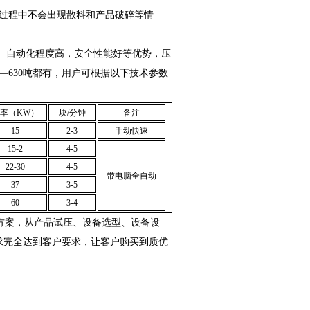
输过程中不会出现散料和产品破碎等情
、自动化程度高，安全性能好等优势，压
—630吨都有，用户可根据以下技术参数
率（KW）
块/分钟
备注
15
2-3
手动快速
15-2
4-5
22-30
4-5
带电脑全自动
37
3-5
60
3-4
方案，从产品试压、设备选型、设备设
求完全达到客户要求，让客户购买到质优