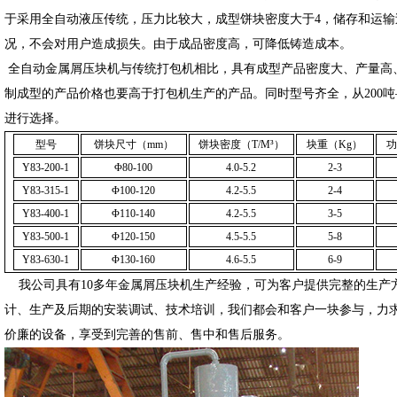
于采用全自动液压传统，压力比较大，成型饼块密度大于4，储存和运
况，不会对用户造成损失。由于成品密度高，可降低铸造成本。
全自动金属屑压块机与传统打包机相比，具有成型产品密度大、产量高
制成型的产品价格也要高于打包机生产的产品。同时型号齐全，从200吨
进行选择。
型号
饼块尺寸（mm）
饼块密度（T/M³）
块重（Kg）
功
Y83-200-1
Φ
80-100
4.0-5.2
2-3
Y83-315-1
Φ
100-120
4.2-5.5
2-4
Y83-400-1
Φ
110-140
4.2-5.5
3-5
Y83-500-1
Φ
120-150
4.5-5.5
5-8
Y83-630-1
Φ
130-160
4.6-5.5
6-9
我公司具有10多年金属屑压块机生产经验，可为客户提供完整的生产
计、生产及后期的安装调试、技术培训，我们都会和客户一块参与，力
价廉的设备，享受到完善的售前、售中和售后服务。