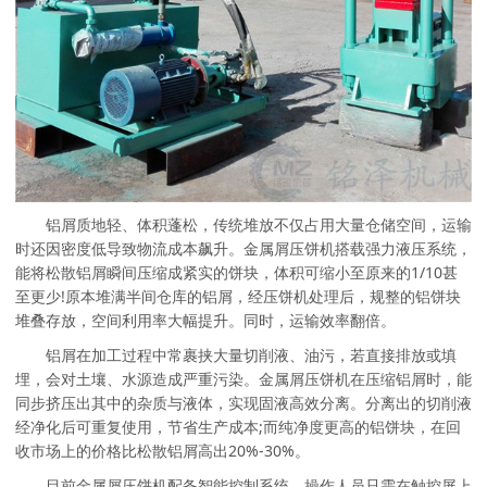
铝屑质地轻、体积蓬松，传统堆放不仅占用大量仓储空间，运输
时还因密度低导致物流成本飙升。金属屑压饼机搭载强力液压系统，
能将松散铝屑瞬间压缩成紧实的饼块，体积可缩小至原来的1/10甚
至更少!原本堆满半间仓库的铝屑，经压饼机处理后，规整的铝饼块
堆叠存放，空间利用率大幅提升。同时，运输效率翻倍。
铝屑在加工过程中常裹挟大量切削液、油污，若直接排放或填
埋，会对土壤、水源造成严重污染。金属屑压饼机在压缩铝屑时，能
同步挤压出其中的杂质与液体，实现固液高效分离。分离出的切削液
经净化后可重复使用，节省生产成本;而纯净度更高的铝饼块，在回
收市场上的价格比松散铝屑高出20%-30%。
目前金属屑压饼机配备智能控制系统，操作人员只需在触控屏上