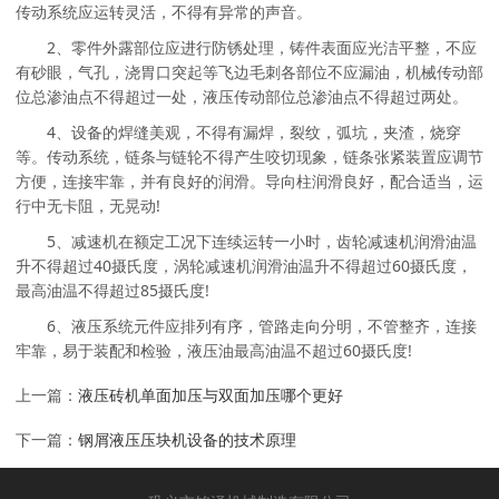
传动系统应运转灵活，不得有异常的声音。
2、零件外露部位应进行防锈处理，铸件表面应光洁平整，不应
有砂眼，气孔，浇胃口突起等飞边毛刺各部位不应漏油，机械传动部
位总渗油点不得超过一处，液压传动部位总渗油点不得超过两处。
4、设备的焊缝美观，不得有漏焊，裂纹，弧坑，夹渣，烧穿
等。传动系统，链条与链轮不得产生咬切现象，链条张紧装置应调节
方便，连接牢靠，并有良好的润滑。导向柱润滑良好，配合适当，运
行中无卡阻，无晃动!
5、减速机在额定工况下连续运转一小时，齿轮减速机润滑油温
升不得超过40摄氏度，涡轮减速机润滑油温升不得超过60摄氏度，
最高油温不得超过85摄氏度!
6、液压系统元件应排列有序，管路走向分明，不管整齐，连接
牢靠，易于装配和检验，液压油最高油温不超过60摄氏度!
上一篇：
液压砖机单面加压与双面加压哪个更好
下一篇：
钢屑液压压块机设备的技术原理