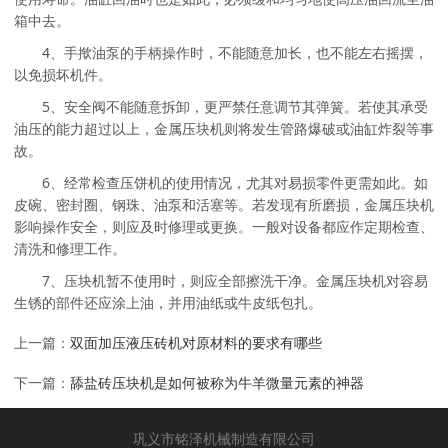
箱中去。
4、手揿油泵的手柄操作时，不能随意加长，也不能左右摇摆，
以免损坏机件。
5、安全阀不能随意拆卸，更严禁任意调节其弹簧。若使其承受
油压的能力超过以上，金属压块机则将发生管路爆破或油缸炸裂等事
故。
6、经常检查压饼机的使用情况，尤其对易损零件更需如此。如
皮碗、密封圈、钢珠、油泵和活塞等。若发现有所磨损，金属压块机
影响操作安全，则应及时修理或更换。一般对设备都应作定期检查、
清洗和修理工作。
7、压块机暂不使用时，则应全部擦洗干净。金属压块机对容易
生锈的部件还应涂上油，并用油纸或牛皮纸包扎。
上一篇：
双面加压液压砖机对原材料的要求有哪些
下一篇：
舔盐砖压块机是如何被称为牛羊微量元素的神器
巩义市铭泽机械制造有限公司