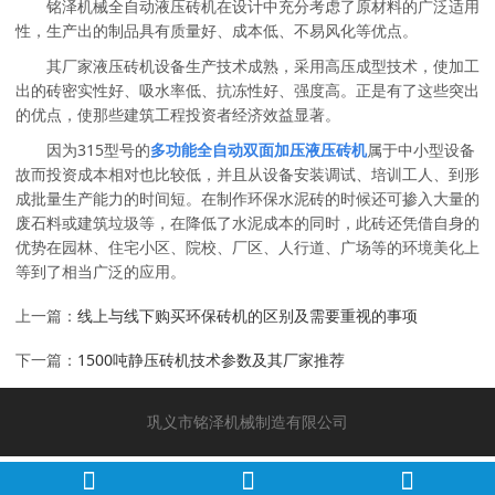
铭泽机械全自动液压砖机在设计中充分考虑了原材料的广泛适用
性，生产出的制品具有质量好、成本低、不易风化等优点。
其厂家液压砖机设备生产技术成熟，采用高压成型技术，使加工
出的砖密实性好、吸水率低、抗冻性好、强度高。正是有了这些突出
的优点，使那些建筑工程投资者经济效益显著。
因为315型号的
多功能全自动双面加压液压砖机
属于中小型设备
故而投资成本相对也比较低，并且从设备安装调试、培训工人、到形
成批量生产能力的时间短。在制作环保水泥砖的时候还可掺入大量的
废石料或建筑垃圾等，在降低了水泥成本的同时，此砖还凭借自身的
优势在园林、住宅小区、院校、厂区、人行道、广场等的环境美化上
等到了相当广泛的应用。
上一篇：
线上与线下购买环保砖机的区别及需要重视的事项
下一篇：
1500吨静压砖机技术参数及其厂家推荐
巩义市铭泽机械制造有限公司